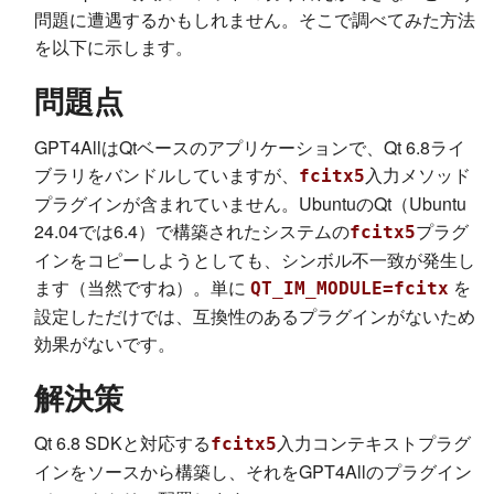
問題に遭遇するかもしれません。そこで調べてみた方法
を以下に示します。
問題点
GPT4AllはQtベースのアプリケーションで、Qt 6.8ライ
ブラリをバンドルしていますが、
入力メソッド
fcitx5
プラグインが含まれていません。UbuntuのQt（Ubuntu
24.04では6.4）で構築されたシステムの
プラグ
fcitx5
インをコピーしようとしても、シンボル不一致が発生し
ます（当然ですね）。単に
を
QT_IM_MODULE=fcitx
設定しただけでは、互換性のあるプラグインがないため
効果がないです。
解決策
Qt 6.8 SDKと対応する
入力コンテキストプラグ
fcitx5
インをソースから構築し、それをGPT4Allのプラグイン