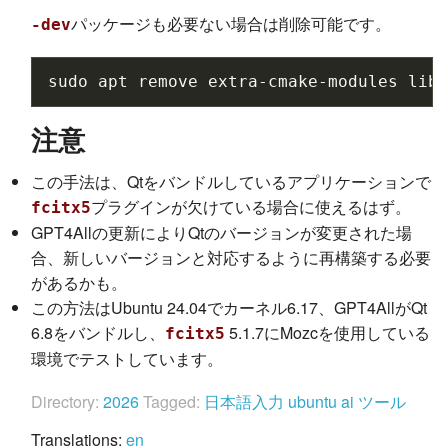
パッケージも必要ない場合は削除可能です。
-dev
sudo
apt
remove
extra-cmake-modules
libf
注意
この手法は、Qtをバンドルしているアプリケーションで
プラグインが欠けている場合に使えるはず。
fcitx5
GPT4Allの更新によりQtのバージョンが変更された場
合、新しいバージョンと対応するように再構築する必要
があるかも。
この方法はUbuntu 24.04でカーネル6.17、GPT4AllがQt
6.8をバンドルし、
5.1.7にMozcを使用している
fcitx5
環境でテストしています。
Directory:
2026
Tagged:
日本語入力
ubuntu
ai
ツール
Translations:
en