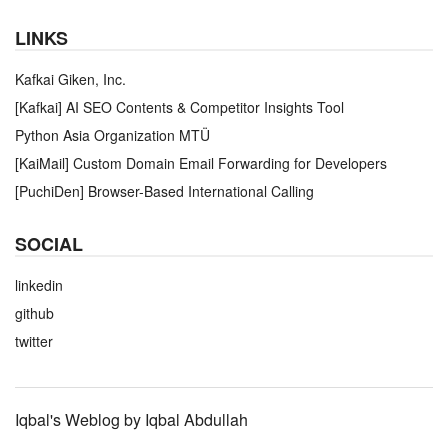
LINKS
Kafkai Giken, Inc.
[Kafkai] AI SEO Contents & Competitor Insights Tool
Python Asia Organization MTÜ
[KaiMail] Custom Domain Email Forwarding for Developers
[PuchiDen] Browser-Based International Calling
SOCIAL
linkedin
github
twitter
Iqbal's Weblog by Iqbal Abdullah