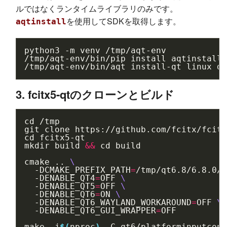
ルではなくランタイムライブラリのみです。
を使用してSDKを取得します。
aqtinstall
python3
-m
venv
/tmp/aqt-env

/tmp/aqt-env/bin/pip
install
aqtinstall

/tmp/aqt-env/bin/aqt
install-qt
linux
de
3. fcitx5-qtのクローンとビルド
cd
/tmp

git
clone
cd
fcitx5-qt

mkdir
build
&&
cd
build

cmake
..
\
-DCMAKE_PREFIX_PATH
=
/tmp/qt6.8/6.8.0/g
-DENABLE_QT4
=
OFF
\
-DENABLE_QT5
=
OFF
\
-DENABLE_QT6
=
ON
\
-DENABLE_QT6_WAYLAND_WORKAROUND
=
OFF
\
-DENABLE_QT6_GUI_WRAPPER
=
OFF

make
-j
$(
nproc
)
-C