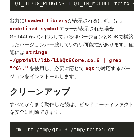
QT_DEBUG_PLUGINS
=
1
QT_IM_MODULE
=
fcitx
~/
出力に
が表示されるはず。もし
loaded library
エラーが表示された場合、
undefined symbol
GPT4AllがバンドルしているQtバージョンとSDKで構築
したバージョンが一致していない可能性があります。確
認には
strings
~/gpt4all/lib/libQt6Core.so.6 | grep
を使用し、必要に応じて
で対応するバー
"^6\."
aqt
ジョンをインストールします。
クリーンアップ
すべてがうまく動作した後は、ビルドアーティファクト
を安全に削除できます。
rm
-rf
/tmp/qt6.8