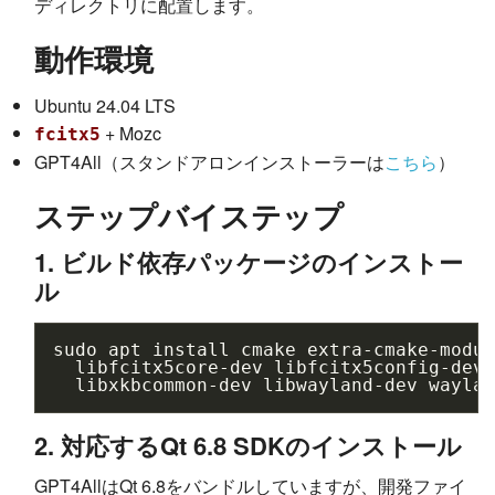
ディレクトリに配置します。
動作環境
Ubuntu 24.04 LTS
+ Mozc
fcitx5
GPT4All（スタンドアロンインストーラーは
こちら
）
ステップバイステップ
1. ビルド依存パッケージのインストー
ル
sudo
apt
install
cmake
extra-cmake-modul
libfcitx5core-dev
libfcitx5config-dev
libxkbcommon-dev
libwayland-dev
waylan
2. 対応するQt 6.8 SDKのインストール
GPT4AllはQt 6.8をバンドルしていますが、開発ファイ