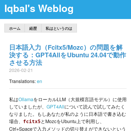
Iqbal's Weblog
ホーム
経歴
私はというのは
日本語入力（Fcitx5/Mozc）の問題を解
決する：GPT4AllをUbuntu 24.04で動作
させる方法
2026-02-21
Translations:
en
私は
Ollama
をローカルLLM（大規模言語モデル）に使用
していましたが、
GPT4All
について読んで試してみたく
なりました。もしあなたが私のように日本語で書き込む
場合、
とMozcをUbuntu上で利用し、
fcitx5
Ctrl+Spaceで入力メソッドの切り替えができないという