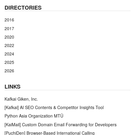
DIRECTORIES
2016
2017
2020
2022
2024
2025
2026
LINKS
Kafkai Giken, Inc.
[Kafkai] AI SEO Contents & Competitor Insights Tool
Python Asia Organization MTÜ
[KaiMail] Custom Domain Email Forwarding for Developers
[PuchiDen] Browser-Based International Calling